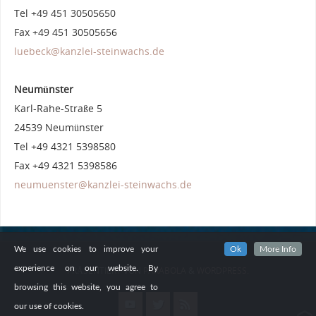
Tel +49 451 30505650
Fax +49 451 30505656
luebeck@kanzlei-steinwachs.de
Neumünster
Karl-Rahe-Straße 5
24539 Neumünster
Tel +49 4321 5398580
Fax +49 4321 5398586
neumuenster@kanzlei-steinwachs.de
We use cookies to improve your
Ok
More Info
experience on our website. By
PRÄSENTIERT VON
PARABOLA
&
WORDPRESS.
browsing this website, you agree to
our use of cookies.